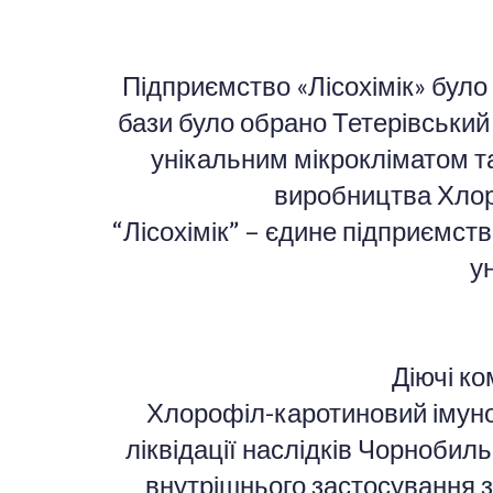
Підприємство «Лісохімік» було
бази було обрано Тетерівський 
унікальним мікрокліматом т
виробництва Хлоро
“Лісохімік” – єдине підприємст
у
Діючі ко
Хлорофіл-каротиновий імуно
ліквідації наслідків Чорноби
внутрішнього застосування з