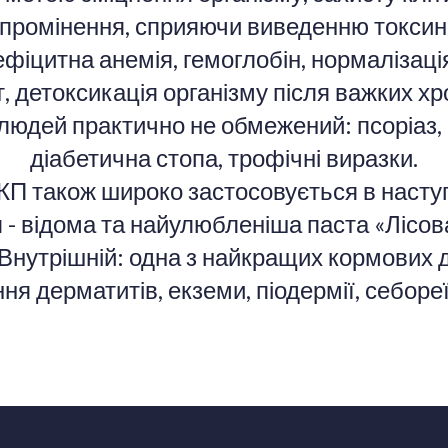
опромінення, сприяючи виведенню токсині
ефіцитна анемія, гемоглобін, нормалізац
т, детоксикація організму після важких х
людей практично не обмежений: псоріаз, 
діабетична стопа, трофічні виразки.
КП також широко застосовується в насту
 - відома та найулюбленіша паста «Лісова
) Внутрішній: одна з найкращих кормових 
ння дерматитів, екземи, піодермії, себореї