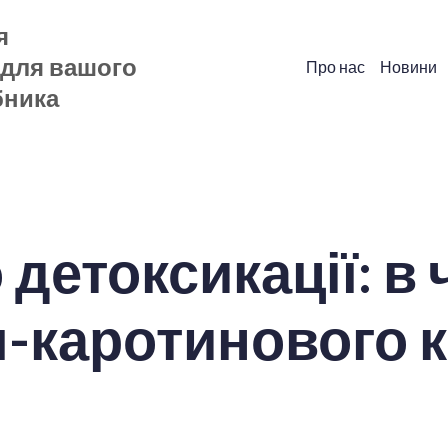
я
 для вашого
Про нас
Новини
бника
о детоксикації: в
-каротинового 