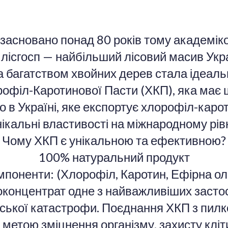
 засновано понад 80 років тому академік
лісгосп — найбільший лісовий масив Укра
а багатством хвойних дерев стала ідеаль
філ-Каротинової Пасти (ХКП), яка має ш
во в Україні, яке експортує хлорофіл-каро
нікальні властивості на міжнародному рівн
Чому ХКП є унікальною та ефективною?
100% натуральний продукт
мпоненти: (Хлорофіл, Каротин, Ефірна ол
концентрат одне з найважливіших застос
льської катастрофи. Поєднання ХКП з пил
 метою зміцнення організму, захисту кліт