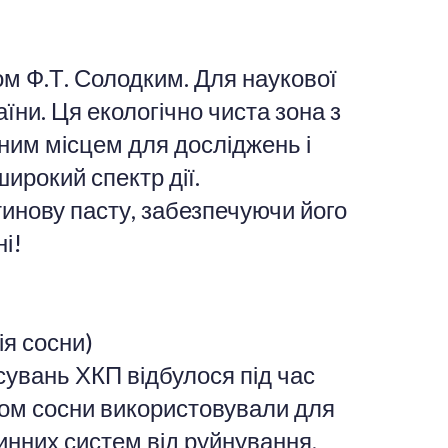
ом Ф.Т. Солодким. Для наукової
їни. Ця екологічно чиста зона з
ним місцем для досліджень і
ирокий спектр дії.
тинову пасту, забезпечуючи його
і!
ія сосни)
увань ХКП відбулося під час
ком сосни використовували для
инних систем від руйнування,