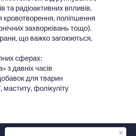
в та радіоактивних впливів.
ія кровотворення, поліпшення
ронічних захворювань тощо).
рани, що важко загоюються,
пних сферах:
» з давніх часів
добавок для тварин
, маститу, фолікуліту