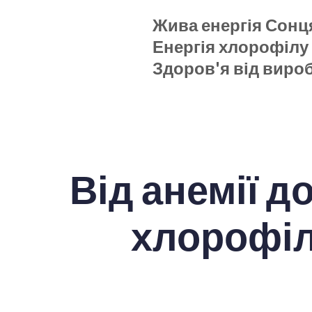
Жива енергія Сонц
Енергія хлорофілу
Здоров'я від виро
Від анемії д
хлорофіл